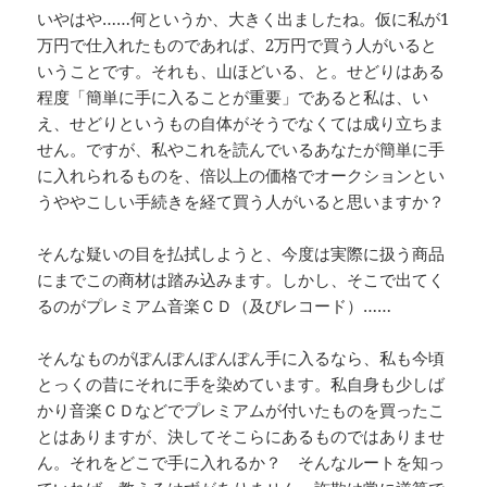
いやはや……何というか、大きく出ましたね。仮に私が1
万円で仕入れたものであれば、2万円で買う人がいると
いうことです。それも、山ほどいる、と。せどりはある
程度「簡単に手に入ることが重要」であると私は、い
え、せどりというもの自体がそうでなくては成り立ちま
せん。ですが、私やこれを読んでいるあなたが簡単に手
に入れられるものを、倍以上の価格でオークションとい
うややこしい手続きを経て買う人がいると思いますか？
そんな疑いの目を払拭しようと、今度は実際に扱う商品
にまでこの商材は踏み込みます。しかし、そこで出てく
るのがプレミアム音楽ＣＤ（及びレコード）……
そんなものがぽんぽんぽんぽん手に入るなら、私も今頃
とっくの昔にそれに手を染めています。私自身も少しば
かり音楽ＣＤなどでプレミアムが付いたものを買ったこ
とはありますが、決してそこらにあるものではありませ
ん。それをどこで手に入れるか？ そんなルートを知っ