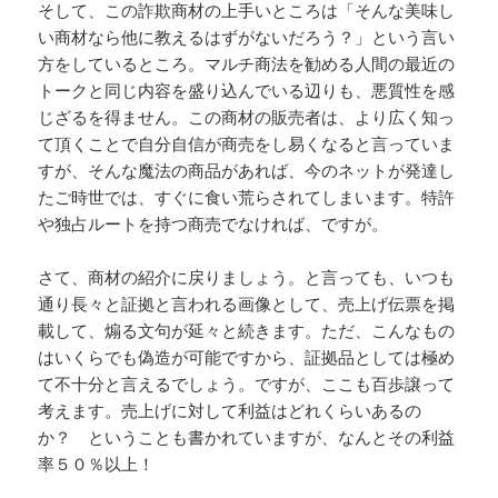
そして、この詐欺商材の上手いところは「そんな美味し
い商材なら他に教えるはずがないだろう？」という言い
方をしているところ。マルチ商法を勧める人間の最近の
トークと同じ内容を盛り込んでいる辺りも、悪質性を感
じざるを得ません。この商材の販売者は、より広く知っ
て頂くことで自分自信が商売をし易くなると言っていま
すが、そんな魔法の商品があれば、今のネットが発達し
たご時世では、すぐに食い荒らされてしまいます。特許
や独占ルートを持つ商売でなければ、ですが。
さて、商材の紹介に戻りましょう。と言っても、いつも
通り長々と証拠と言われる画像として、売上げ伝票を掲
載して、煽る文句が延々と続きます。ただ、こんなもの
はいくらでも偽造が可能ですから、証拠品としては極め
て不十分と言えるでしょう。ですが、ここも百歩譲って
考えます。売上げに対して利益はどれくらいあるの
か？ ということも書かれていますが、なんとその利益
率５０％以上！