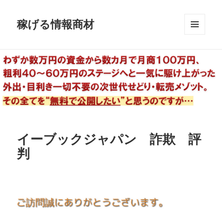
稼げる情報商材
メニュ
ーとウ
ィジェ
ット
イーブックジャパン 詐欺 評
判