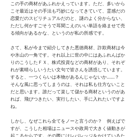
この手の商材があふれかえっています。ただ、多いから
こそ最近はその手法も巧妙になってきていて、霊感だの
恋愛だのスピリチュアルだのと、謎のよく分からない、
ただし何かすごそうで耳聞こえのいい単語を絡ませて売
る傾向があるかな、というのが私の所感です。
さて、私が今まで紹介してきた悪徳商材、詐欺商材は今
や氷山の一角です。それ以上に世の中にはあふれんばか
りのこうしたＦＸ、株式投資などの商材があり、それぞ
れが素晴らしいうたい文句で皆さんを誘惑しています。
すると、一つくらいは本物があるんじゃないか……？
そんな風に思ってしまうのは、それは私も仕方ないこと
だと思います。誰だって楽して儲かる商材というのがあ
れば、飛びつきたい、実行したい、手に入れたいですよ
ね。
しかし、なぜこれら全てをノーと言うのか？ 例えばで
すが、こうした相場はニュースや政局で大きく値動きが
起こるからです。その際にはレバレッジをかけているた