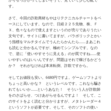
かり引っかかってしまいそうで、見ていて少し心配で
す。
さて、今回の詐欺商材もやはりテクニカルチャートをベ
ースにしています。なので、日経２２５先物、株、Ｆ
Ｘ、色々なもので使えますというのが売りでありうたい
文句です。サイトに書いてますが、パラボリックとかい
う指標をマルチタイムでうんたらかんたら……まあこれ
も読むと分かるんですが、極めてシンプルです。なの
で、逆に「使いやすそうに見える」のが罠ですね……使
いやすいのはいいんですが、問題はそれで稼げるかどう
か？ それがなければ本末転倒、詐欺ですから。
そしてお値段も安い。6480円ですよ。ゲームソフトより
ちょっと高いかな？ というレベルです。これなら騙さ
れてもいいか……というあなた！ そういう人が詐欺師
をのさばらせ、つけあがらせるんですよ！ そして、こ
のサイトをよく読むと分かりますが、メタトレーダー４
というソフトが必要です。そして、そのソフトの使い