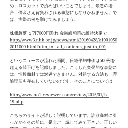
め、ロスカットで済めばいいことでしょう。最悪の場
合、借金さえ背負わされる事態にもなりかねません。で
は、実際の例を挙げてみましょう。
株価急落 １万7000円割れ 金融緩和策の維持決定で
http://www3.nhk.or.jp/news/html/20160428/k1001050
2011000.html?utm_int=all_contents_just-in_001
というニュースが流れた瞬間、日経平均株価は500円を
超える値下げを記録しました。こうした突発的な事態に
は、情報商材では対処できません。対処する方法も、理
論理屈も存在していないのです。そのことについては
http://www.no1-reviewer.com/review/2015/01/fx-
19.php
こちらのサイトが詳しく説明しています。詐欺商材に引
っかかるその前に、是非ご一読してみて下さい。正しい