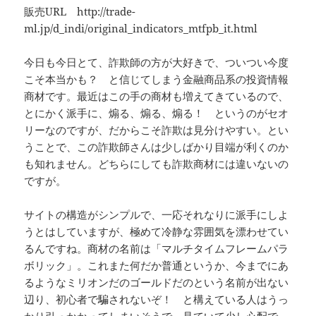
販売URL http://trade-
ml.jp/d_indi/original_indicators_mtfpb_it.html
今日も今日とて、詐欺師の方が大好きで、ついつい今度
こそ本当かも？ と信じてしまう金融商品系の投資情報
商材です。最近はこの手の商材も増えてきているので、
とにかく派手に、煽る、煽る、煽る！ というのがセオ
リーなのですが、だからこそ詐欺は見分けやすい。とい
うことで、この詐欺師さんは少しばかり目端が利くのか
も知れません。どちらにしても詐欺商材には違いないの
ですが。
サイトの構造がシンプルで、一応それなりに派手にしよ
うとはしていますが、極めて冷静な雰囲気を漂わせてい
るんですね。商材の名前は「マルチタイムフレームパラ
ボリック」。これまた何だか普通というか、今までにあ
るようなミリオンだのゴールドだのという名前が出ない
辺り、初心者で騙されないぞ！ と構えている人はうっ