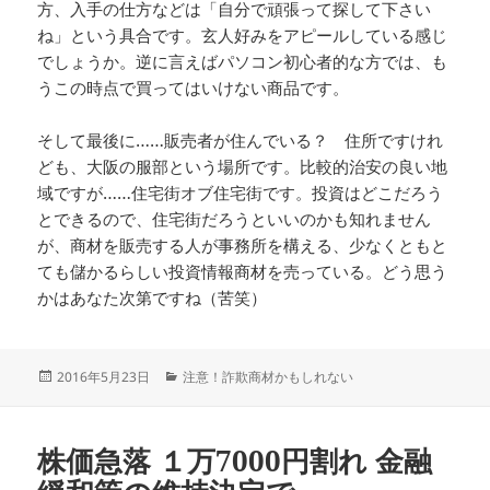
方、入手の仕方などは「自分で頑張って探して下さい
ね」という具合です。玄人好みをアピールしている感じ
でしょうか。逆に言えばパソコン初心者的な方では、も
うこの時点で買ってはいけない商品です。
そして最後に……販売者が住んでいる？ 住所ですけれ
ども、大阪の服部という場所です。比較的治安の良い地
域ですが……住宅街オブ住宅街です。投資はどこだろう
とできるので、住宅街だろうといいのかも知れません
が、商材を販売する人が事務所を構える、少なくともと
ても儲かるらしい投資情報商材を売っている。どう思う
かはあなた次第ですね（苦笑）
投
カ
2016年5月23日
注意！詐欺商材かもしれない
稿
テ
日:
ゴ
リ
株価急落 １万7000円割れ 金融
ー