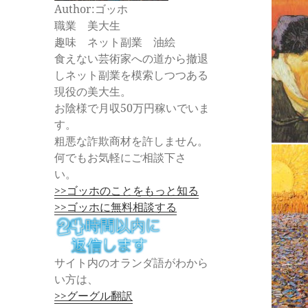
Author:ゴッホ
職業 美大生
趣味 ネット副業 油絵
食えない芸術家への道から撤退
しネット副業を模索しつつある
現役の美大生。
お陰様で月収50万円稼いでいま
す。
粗悪な詐欺商材を許しません。
何でもお気軽にご相談下さ
い。
>>ゴッホのことをもっと知る
>>ゴッホに無料相談する
サイト内のオランダ語がわから
い方は、
>>グーグル翻訳