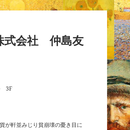
株式会社 仲島友
 3F
貨が軒並みじり貧崩壊の憂き目に