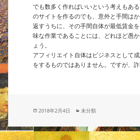
でも数多く作ればいいという考えもある
のサイトを作るのでも、意外と手間はか
返すうちに、その手間自体が最低賃金を
味な作業であることには、どれほど愚か
ょう。
アフィリエイト自体はビジネスとして成
をするものではありません。ですが、詐
投
カ
2018年2月4日
未分類
稿
テ
日:
ゴ
リ