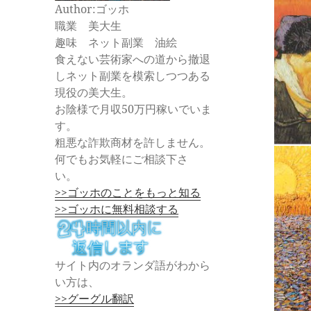
Author:ゴッホ
職業 美大生
趣味 ネット副業 油絵
食えない芸術家への道から撤退
しネット副業を模索しつつある
現役の美大生。
お陰様で月収50万円稼いでいま
す。
粗悪な詐欺商材を許しません。
何でもお気軽にご相談下さ
い。
>>ゴッホのことをもっと知る
>>ゴッホに無料相談する
サイト内のオランダ語がわから
い方は、
>>グーグル翻訳