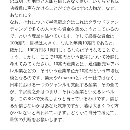
の成功した地位と人脈を惜しみなく使い、いくらでも成
功者達に声をかけることができるはずの人物が、なぜ、
あなたに？
なお、それについて半沢龍之介はこれはクラウドファン
ディングで多くの人々から資金を集めようとしているの
で、という理屈を述べています。そして必要な資金は
100億円。目標は大きく、なんと年商10兆円であると。
確かに、100万円を1億円にするならばそうなることでし
ょう。しかし、ここで10兆円という数字について冷静に
考えてみてください。10兆円産業とは、通信販売やアパ
レル業などの、そういう産業単位が10兆円という市場規
模となるのです。楽天やAmazonという一社ではなく、
日本における一つのジャンルを支配する産業、その全て
が。半沢龍之介はつまり、それら産業といえるレベル
を、このBGSで実現しようと言っているわけです。信じ
るか信じないかはあなた次第ですが、嘘は大きくつく方
がバレないと言われています。どうかご自分で考えて、
最後の判断をお願いします。