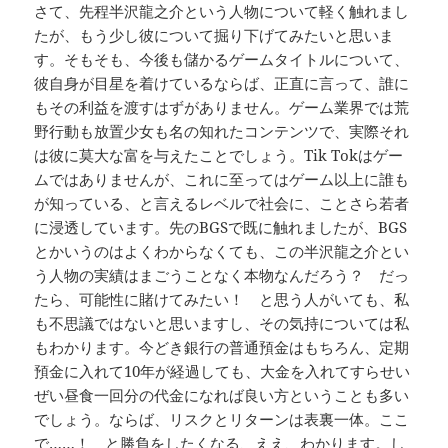
さて、先程半沢龍之介という人物について軽く触れまし
たが、もう少し彼について掘り下げてみたいと思いま
す。そもそも、今後も儲かるゲームタイトルについて、
彼自身が目星を着けているならば、正直に言って、誰に
もその利益を渡すはずがありません。ゲーム業界では荒
野行動も放置少女も名の知れたコンテンツで、実際それ
は彼に莫大な富を与えたことでしょう。Tik Tokはゲー
ムではありませんが、これに至ってはゲーム以上に誰も
が知っている、と言えるレベルで社会に、ことさら若者
に浸透しています。先のBGSで既に触れましたが、BGS
とかいうのはよくわからなくても、この半沢龍之介とい
う人物の実績はまごうことなく本物なんだろう？ だっ
たら、可能性に賭けてみたい！ と思う人がいても、私
も不思議ではないと思いますし、その気持については私
もわかります。今どき銀行の普通預金はもちろん、定期
預金に入れて10年が経過しても、大金を入れてすらせい
ぜい昼食一回分の代金になれば良い方ということも多い
でしょう。ならば、リスクとリターンは表裏一体。ここ
で……！ と勝負をしたくなる、ええ、わかります。し