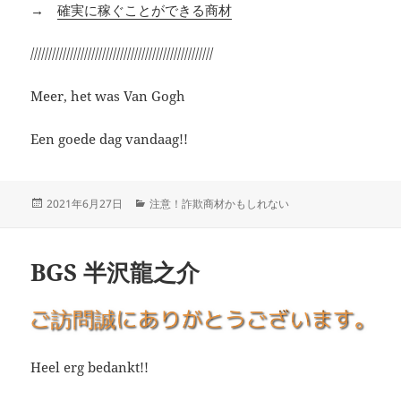
→
確実に稼ぐことができる商材
///////////////////////////////////////////////////
Meer, het was Van Gogh
Een goede dag vandaag!!
投
カ
2021年6月27日
注意！詐欺商材かもしれない
稿
テ
日:
ゴ
リ
BGS 半沢龍之介
ー
Heel erg bedankt!!