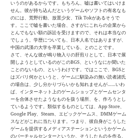
いうのがあるからです。もちろん、嘘は書いてはいけま
せん。彼が持ち込んだというゲームやソフトの有名なも
のには、荒野行動、放置少女、Tik Tokがあるそうで
す。ここで嘘を書いた場合、さすがにこれらの企業から
とんでもない額の訴訟を受けますので、それは本当なの
でしょう。学歴についても、日本人名ではありますが、
中国の武漢の大学を卒業している、とのことです。
さて、そんな彼が鳴り物入りの肝煎りとして、日本で展
開しようとしているのがこのBGS、というなにか聞いた
ことのないもの、というわけです。ではここで、BGSと
はズバリ何かというと、ゲームに馴染みの無い読者諸氏
の場合は、少し分かりづらいかも知れませんが……いわ
ば、インターネット上のゲームショップとゲームセンタ
ーを合体させたようなものを扱う場所、を、作ろうとし
ているようです。類似するものとしては、App Store、
Google Play、Steam、エピックゲームス、DMMゲーム
スなどがこれに当たります。つまり、彼自身がこうした
ゲームを提供するメディアステーションというかゲーム
のバーチャルセンターというか、そうしたものを作る、