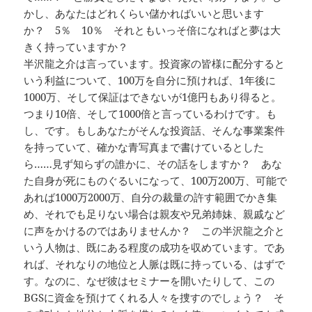
かし、あなたはどれくらい儲かればいいと思います
か？ 5％ 10％ それともいっそ倍になればと夢は大
きく持っていますか？
半沢龍之介は言っています。投資家の皆様に配分すると
いう利益について、100万を自分に預ければ、1年後に
1000万、そして保証はできないが1億円もあり得ると。
つまり10倍、そして1000倍と言っているわけです。も
し、です。もしあなたがそんな投資話、そんな事業案件
を持っていて、確かな青写真まで書けているとした
ら……見ず知らずの誰かに、その話をしますか？ あな
た自身が死にものぐるいになって、100万200万、可能で
あれば1000万2000万、自分の裁量の許す範囲でかき集
め、それでも足りない場合は親友や兄弟姉妹、親戚など
に声をかけるのではありませんか？ この半沢龍之介と
いう人物は、既にある程度の成功を収めています。であ
れば、それなりの地位と人脈は既に持っている、はずで
す。なのに、なぜ彼はセミナーを開いたりして、この
BGSに資金を預けてくれる人々を捜すのでしょう？ そ