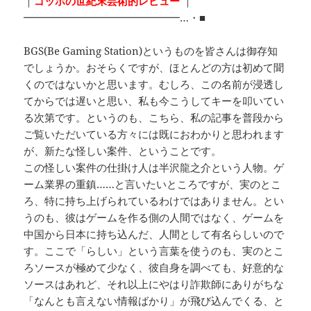
｜
ゴッホの世紀末芸術的レビュー
｜
━━━━━━━━━━━━━━━…・■
BGS(Be Gaming Station)というものを皆さんは御存知
でしょうか。おそらくですが、ほとんどの方は初めて聞
くのではないかと思います。むしろ、この名前が浸透し
てからでは遅いと思い、私も今こうしてキーを叩いてい
る次第です。というのも、こちら、私の記事を普段から
ご覧いただいている方々には既におわかりと思われます
が、新たな怪しい案件、ということです。
この怪しい案件の仕掛け人は半沢龍之介という人物。ゲ
ーム業界の重鎮……と言いたいところですが、実のとこ
ろ、特に持ち上げられているわけではありません。とい
うのも、彼はゲームを作る側の人間ではなく、ゲームを
中国から日本に持ち込んだ、人間として有名らしいので
す。ここで「らしい」という言葉を使うのも、実のとこ
ろソースが極めて少なく、彼自身を調べても、好意的な
ソースはあれど、それ以上にやはり詐欺師にありがちな
「なんとも言えない情報ばかり」が飛び込んでくる、と