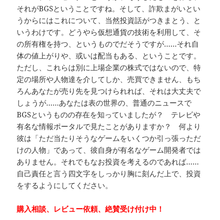
それがBGSということですね。そして、詐欺まがいとい
うからにはこれについて、当然投資話がつきまとう、と
いうわけです。どうやら仮想通貨の技術を利用して、そ
の所有権を持つ、というものでだそうですが……それ自
体の値上がりや、或いは配当もある、ということです。
ただし、これらは別に上場企業の株式ではないので、特
定の場所や人物達を介してしか、売買できません、もち
ろんあなたが売り先を見つけられれば、それは大丈夫で
しょうが……あなたは表の世界の、普通のニュースで
BGSというものの存在を知っていましたが？ テレビや
有名な情報ポータルで見たことがありますか？ 何より
彼は「ただ当たりそうなゲームをいくつか引っ張っただ
けの人物」であって、彼自身が有名なゲーム開発者では
ありません。それでもなお投資を考えるのであれば……
自己責任と言う四文字をしっかり胸に刻んだ上で、投資
をするようにしてください。
購入相談、レビュー依頼、絶賛受け付け中！